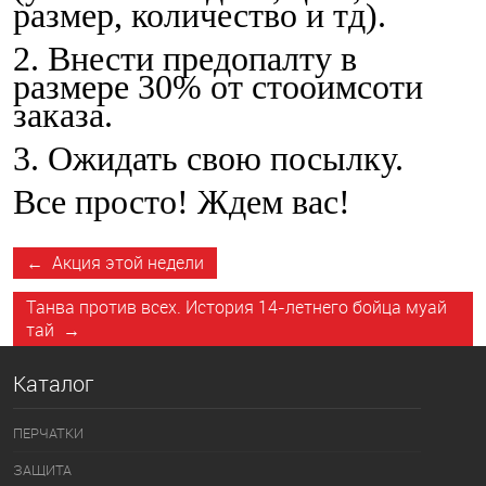
размер, количество и тд).
2. Внести предопалту в
размере 30% от стооимсоти
заказа.
3. Ожидать свою посылку.
Все просто! Ждем вас!
← Акция этой недели
Танва против всех. История 14-летнего бойца муай
тай →
Каталог
ПЕРЧАТКИ
ЗАЩИТА