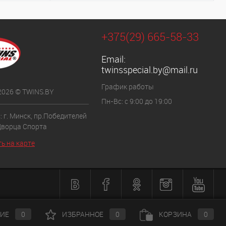
+375(29) 665-58-33
Email:
twinsspecial.by@mail.ru
График работы
 2026 © TWINS.BY
Пн-Вс: с 9:00 до 19:00
 г. Минск, пр.Победителей
Дворца Спорта
ь на карте
ИЕ
0
ИЗБРАННОЕ
0
КОРЗИНА
0