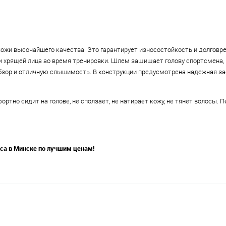
ожи высочайшего качества. Это гарантирует износостойкость и долговр
 и хрящей лица ао время тренировки. Шлем защищает голову спортсмена, 
бзор и отличную слышимость. В конструкции предусмотрена надежная за
но сидит на голове, не сползает, не натирает кожу, не тянет волосы. 
са в Минске по лучшим ценам!