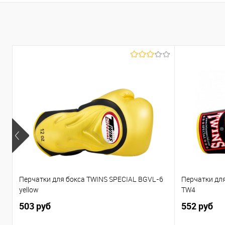
Купить в 1 клик
К сравнению
В избранное
В наличии
Перчатки для бокса TWINS SPECIAL BGVL-6
Перчатки дл
yellow
TW4
503 руб
552 руб