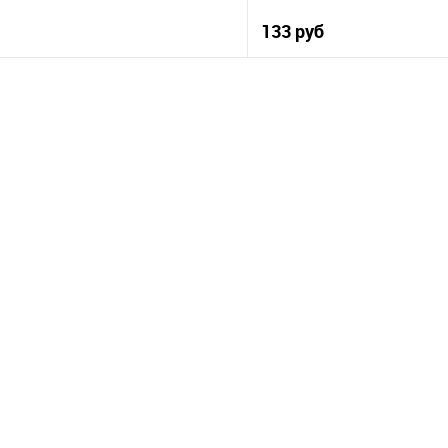
133 руб
В корзину
В корз
 клик
К сравнению
Купить в 1 клик
е
В наличии
В избранное