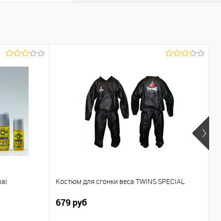
Р
ai
Костюм для сгонки веса TWINS SPECIAL
b
679 руб
6