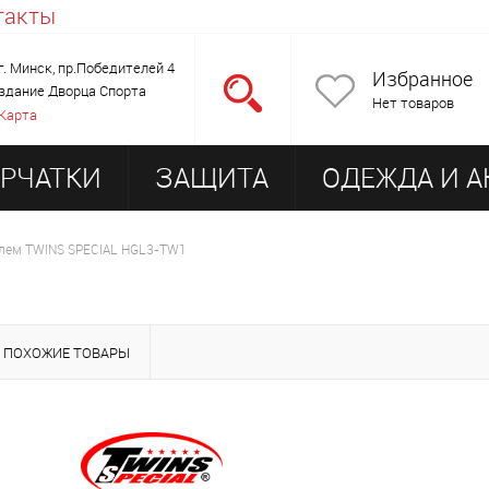
такты
г. Минск, пр.Победителей 4
Избранное
здание Дворца Спорта
Нет товаров
Карта
РЧАТКИ
ЗАЩИТА
ОДЕЖДА И А
ОРУДОВАНИЕ ДЛЯ ЗАЛА
ем TWINS SPECIAL HGL3-TW1
ПОХОЖИЕ ТОВАРЫ