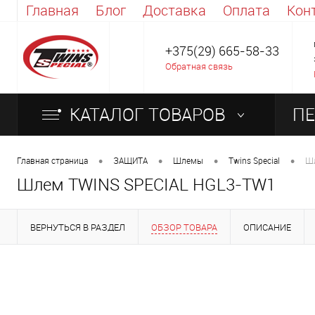
Главная
Блог
Доставка
Оплата
Кон
+375(29) 665-58-33
Обратная связь
КАТАЛОГ ТОВАРОВ
ПЕ
ОБ
•
•
•
•
Главная страница
ЗАЩИТА
Шлемы
Twins Special
Шл
Шлем TWINS SPECIAL HGL3-TW1
ВЕРНУТЬСЯ В РАЗДЕЛ
ОБЗОР ТОВАРА
ОПИСАНИЕ