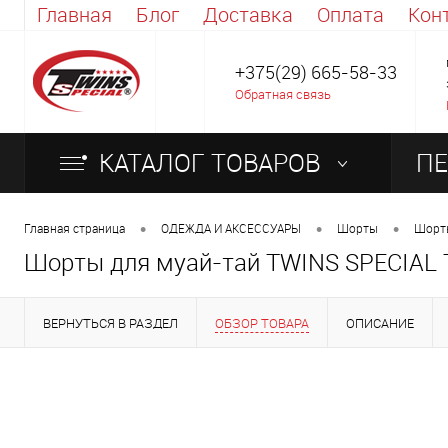
Главная
Блог
Доставка
Оплата
Кон
+375(29) 665-58-33
Обратная связь
КАТАЛОГ ТОВАРОВ
ПЕ
ОБ
•
•
•
Главная страница
ОДЕЖДА И АКСЕССУАРЫ
Шорты
Шорты
Шорты для муай-тай TWINS SPECIAL
ВЕРНУТЬСЯ В РАЗДЕЛ
ОБЗОР ТОВАРА
ОПИСАНИЕ