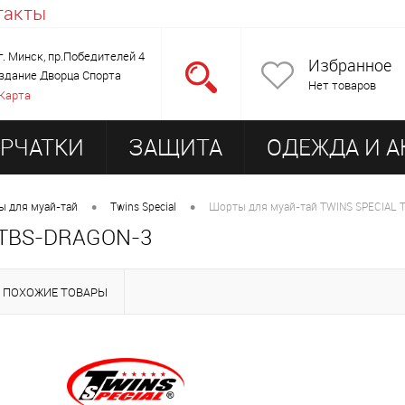
такты
г. Минск, пр.Победителей 4
Избранное
здание Дворца Спорта
Нет товаров
Карта
РЧАТКИ
ЗАЩИТА
ОДЕЖДА И А
ОРУДОВАНИЕ ДЛЯ ЗАЛА
•
•
 для муай-тай
Twins Special
Шорты для муай-тай TWINS SPECIAL
 TBS-DRAGON-3
ПОХОЖИЕ ТОВАРЫ