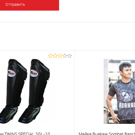
ни TWINS SPECIAL SGL-10
Майка Buakaw Sombat Banc