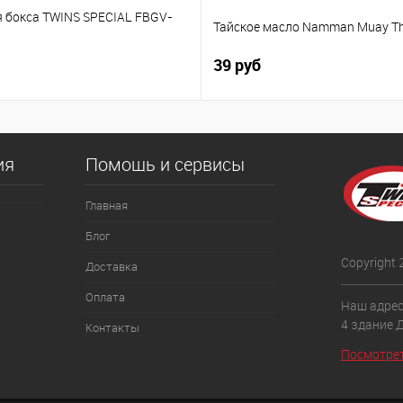
я бокса TWINS SPECIAL FBGV-
Тайское масло Namman Мuay Тh
39 руб
ия
Помощь и сервисы
Главная
Блог
Copyright
Доставка
Оплата
Наш адрес:
4 здание 
Контакты
Посмотрет